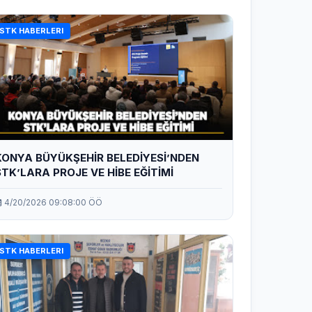
STK HABERLERI
KONYA BÜYÜKŞEHİR BELEDİYESİ’NDEN
STK’LARA PROJE VE HİBE EĞİTİMİ
4/20/2026 09:08:00 ÖÖ
STK HABERLERI