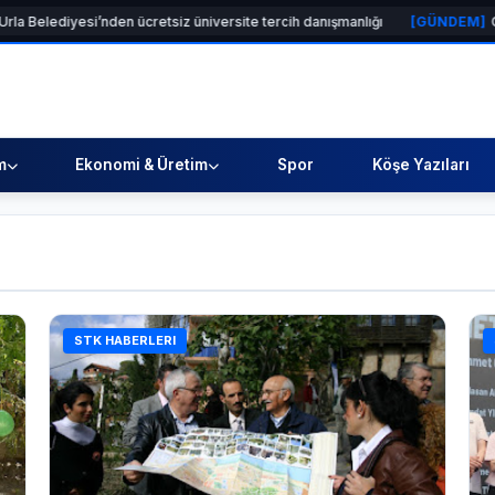
cretsiz üniversite tercih danışmanlığı
[GÜNDEM]
Çocuklar boyadı, bir c
m
Ekonomi & Üretim
Spor
Köşe Yazıları
STK HABERLERI