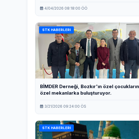
sürüyor.
4/04/2026 08:18:00 ÖÖ
STK HABERLERI
BİMDER Derneği, Bozkır'ın özel çocukların
özel mekanlarka buluşturuyor.
3/21/2026 09:24:00 ÖS
STK HABERLERI