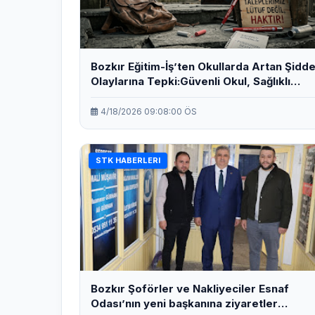
Bozkır Eğitim-İş’ten Okullarda Artan Şidde
Olaylarına Tepki:Güvenli Okul, Sağlıklı
Eğitim İstiyoruz.
4/18/2026 09:08:00 ÖS
STK HABERLERI
Bozkır Şoförler ve Nakliyeciler Esnaf
Odası’nın yeni başkanına ziyaretler