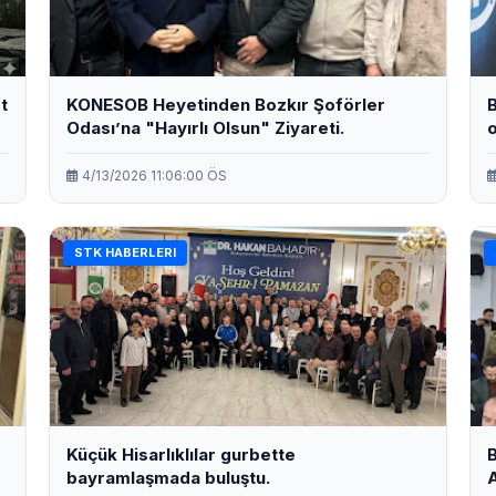
t
KONESOB Heyetinden Bozkır Şoförler
B
Odası’na "Hayırlı Olsun" Ziyareti.
o
4/13/2026 11:06:00 ÖS
STK HABERLERI
Küçük Hisarlıklılar gurbette
B
bayramlaşmada buluştu.
A