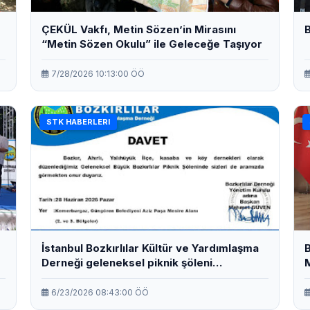
ÇEKÜL Vakfı, Metin Sözen’in Mirasını
B
“Metin Sözen Okulu” ile Geleceğe Taşıyor
7/28/2026 10:13:00 ÖÖ
STK HABERLERI
İstanbul Bozkırlılar Kültür ve Yardımlaşma
B
Derneği geleneksel piknik şöleni
M
düzenliyor.
6/23/2026 08:43:00 ÖÖ