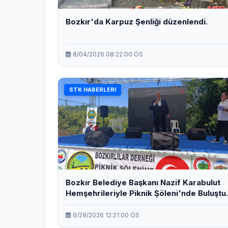
Bozkır'da Karpuz Şenliği düzenlendi.
8/04/2026 08:22:00 ÖS
STK HABERLERI
Bozkır Belediye Başkanı Nazif Karabulut
Hemşehrileriyle Piknik Şöleni'nde Buluştu.
6/29/2026 12:21:00 ÖS